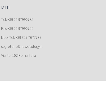
TATTI
Tel: +39 06 97990735
Fax: +39 06 97990756
Mob. Tel. +39 327 7677737
segreteria@newcitology.it
Via Po, 102 Roma Italia