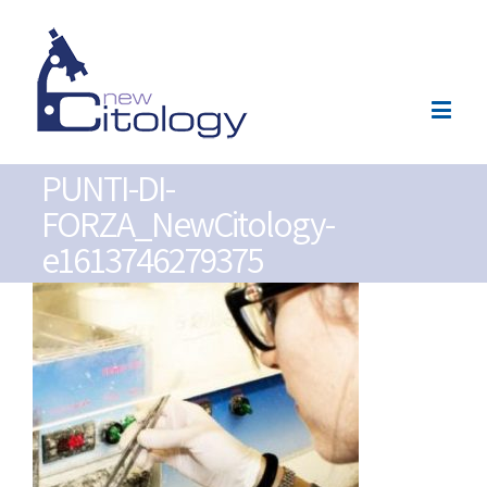
PUNTI-DI-
FORZA_NewCitology-
e1613746279375