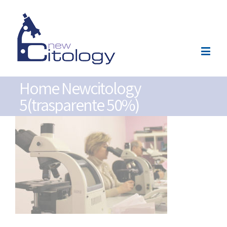
Home Newcitology
5(trasparente 50%)