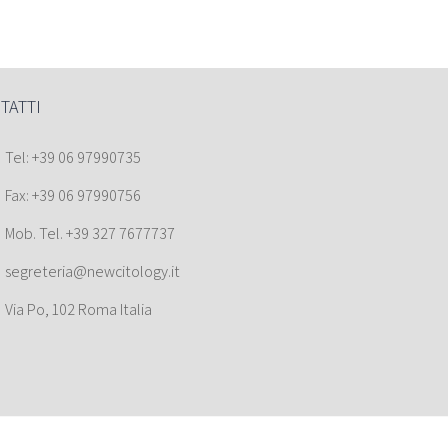
TATTI
Tel: +39 06 97990735
Fax: +39 06 97990756
Mob. Tel. +39 327 7677737
segreteria@newcitology.it
Via Po, 102 Roma Italia