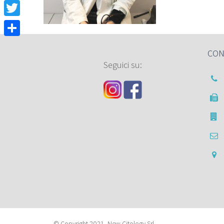
Facebook
Twitter
Condividi
CON
Seguici su:
© Copyright 2021- New Citology Srl