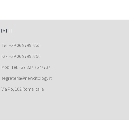
TATTI
Tel: +39 06 97990735
Fax: +39 06 97990756
Mob. Tel. +39 327 7677737
segreteria@newcitology.it
Via Po, 102 Roma Italia