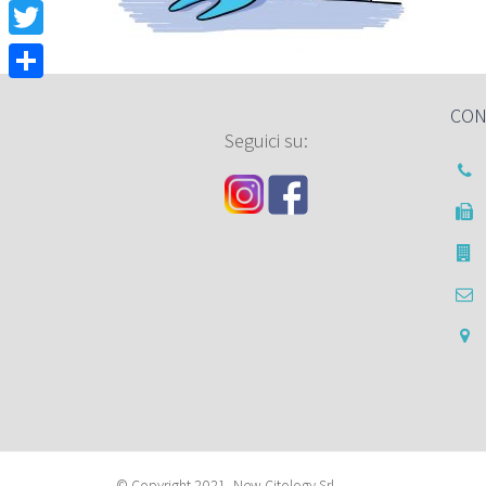
Facebook
Twitter
Condividi
CON
Seguici su:
© Copyright 2021- New Citology Srl