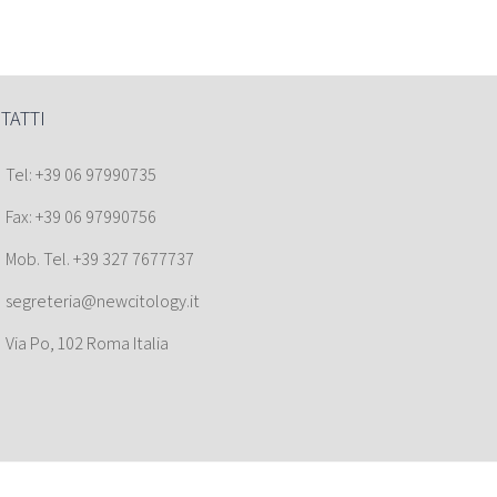
TATTI
Tel: +39 06 97990735
Fax: +39 06 97990756
Mob. Tel. +39 327 7677737
segreteria@newcitology.it
Via Po, 102 Roma Italia