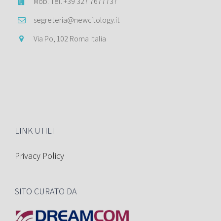
Mob. Tel. +39 327 7677737
segreteria@newcitology.it
Via Po, 102 Roma Italia
LINK UTILI
Privacy Policy
SITO CURATO DA